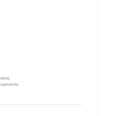
able).
lojamiento.