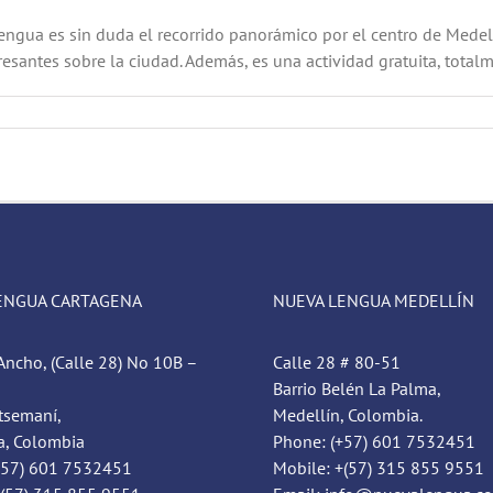
ngua es sin duda el recorrido panorámico por el centro de Medellí
santes sobre la ciudad. Además, es una actividad gratuita, totalm
ENGUA CARTAGENA
NUEVA LENGUA MEDELLÍN
Ancho, (Calle 28) No 10B –
Calle 28 # 80-51
Barrio Belén La Palma,
tsemaní,
Medellín, Colombia.
a, Colombia
Phone: (+57) 601 7532451
+57) 601 7532451
Mobile: +(57) 315 855 9551