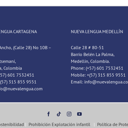
ENGUA CARTAGENA
NUEVA LENGUA MEDELLÍN
Ancho, (Calle 28) No 10B –
Calle 28 # 80-51
Barrio Belén La Palma,
tsemaní,
Medellín, Colombia.
a, Colombia
Phone: (+57) 601 7532451
+57) 601 7532451
Mobile: +(57) 315 855 9551
+(57) 315 855 9551
Email: info@nuevalengua.c
nfo@nuevalengua.com
ostenibilidad
|
Prohibición Explotación infantil
|
Política de Prot