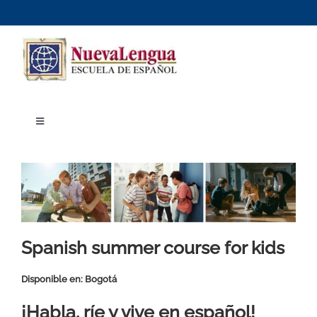
Skip
to
content
Toggle
Navigation
Inicio
Cursos
Dónde estudiar
Actividades culturales
Alojamiento
Precios e inscripciones
Contáctanos
Spanish summer course for kids
Disponible en: Bogotá
¡Habla, ríe y vive en español!