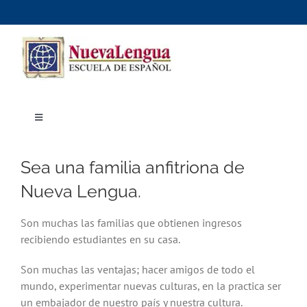
Skip
to
content
Toggle
Navigation
Inicio
Cursos
Sea una familia anfitriona de
Dónde estudiar
Actividades culturales
Nueva Lengua.
Alojamiento
Precios e inscripciones
Contáctanos
Son muchas las familias que obtienen ingresos
recibiendo estudiantes en su casa.
Son muchas las ventajas; hacer amigos de todo el
mundo, experimentar nuevas culturas, en la practica ser
un embajador de nuestro país y nuestra cultura.