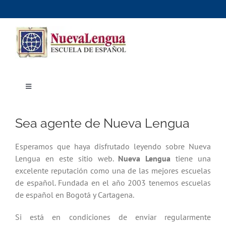
Skip
to
content
Toggle
Navigation
Inicio
Cursos
Sea agente de Nueva Lengua
Dónde estudiar
Actividades culturales
Alojamiento
Esperamos que haya disfrutado leyendo sobre Nueva
Precios e inscripciones
Lengua en este sitio web.
Nueva Lengua
tiene una
Contáctanos
excelente reputación como una de las mejores escuelas
de español. Fundada en el año 2003 tenemos escuelas
de español en Bogotá y Cartagena.
Si está en condiciones de enviar regularmente