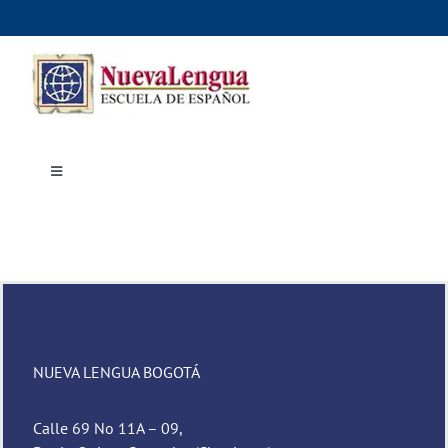
Skip
to
content
Toggle
Navigation
Inicio
Cursos
Dónde estudiar
Actividades culturales
Alojamiento
Precios e inscripciones
Contáctanos
NUEVA LENGUA BOGOTÁ
Calle 69 No 11A – 09,