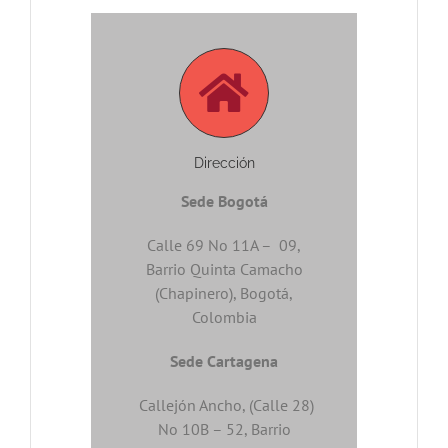
Dirección
Sede Bogotá
Calle 69 No 11A – 09,
Barrio Quinta Camacho
(Chapinero), Bogotá,
Colombia
Sede Cartagena
Callejón Ancho, (Calle 28)
No 10B – 52, Barrio