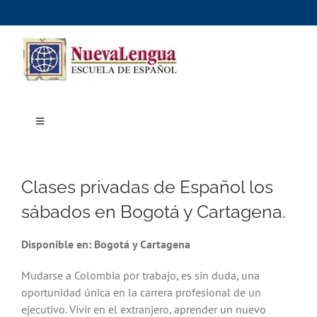
Skip
to
content
Toggle
Navigation
Inicio
Cursos
Dónde estudiar
Clases privadas de Español los
Actividades culturales
Alojamiento
sábados en Bogotá y Cartagena.
Precios e inscripciones
Contáctanos
Disponible en:
Bogotá y Cartagena
Mudarse a Colombia por trabajo, es sin duda, una
oportunidad única en la carrera profesional de un
ejecutivo. Vivir en el extranjero, aprender un nuevo