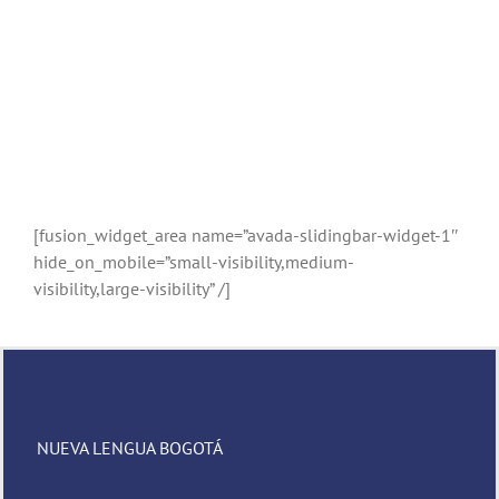
[fusion_widget_area name=”avada-slidingbar-widget-1″
hide_on_mobile=”small-visibility,medium-
visibility,large-visibility” /]
NUEVA LENGUA BOGOTÁ