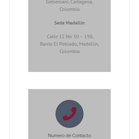
Getsemaní, Cartagena,
Colombia
Sede Medellín
Calle 12 No 30 – 190,
Barrio El Poblado, Medellín,
Colombia
Numero de Contacto