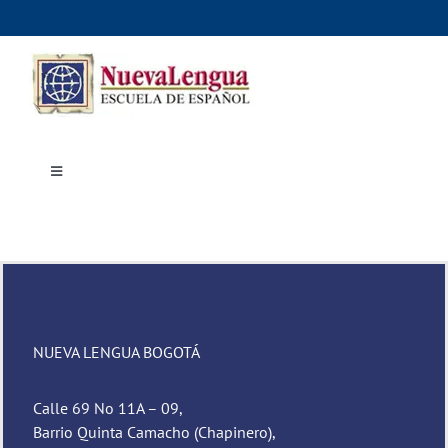
Skip
to
content
Toggle
Navigation
Inicio
Cursos
Dónde estudiar
Actividades culturales
Alojamiento
Precios e inscripciones
Contáctanos
NUEVA LENGUA BOGOTÁ
Calle 69 No 11A – 09,
Barrio Quinta Camacho (Chapinero),