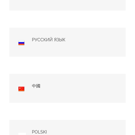
PУССКИЙ ЯЗЫК
中國
POLSKI