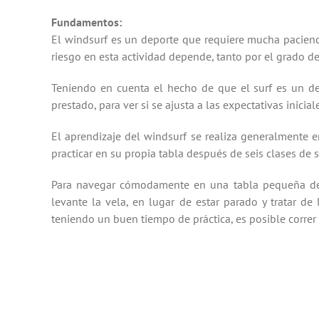
Fundamentos:
El windsurf es un
deporte que requiere
mucha pacienc
riesgo
en esta actividad depende
, tanto por
el grado d
Teniendo en cuenta
el hecho de
que el surf es
un de
prestado
, para ver
si se ajusta a
las expectativas inicial
El aprendizaje
del windsurf
se realiza generalmente
e
practicar en su propia tabla d
espués de seis
clases de
s
Para navegar
cómodamente en una tabla
pequeña
d
levante
la vela
,
en lugar de estar
parado y tratar de 
teniendo
un buen tiempo
de práctica,
es
posible correr