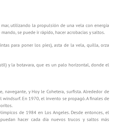
l mar
, utilizando
la propulsión
de
una vela con
energía
 mando, se puede ir rápido, hacer
acrobacias
y saltos
.
intas para
poner los pies
),
asta de la vela
,
quilla
,
orza
til
) y la
botavara
, que es
un palo
horizontal
, donde
el
le
,
navegante
,
y Hoy
le
Cohetera
,
surfista
.
Alrededor de
l windsurf.
En 1970, el
invento
se propagó
.
A finales de
oritos.
Olímpicos de
1984 en Los
Angeles.
Desde entonces
, el
 puedan
hacer cada día
nuevos trucos y saltos
más