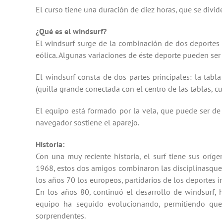
El curso tiene una duración de diez horas, que se divide
¿Qué es el
windsurf
?
El windsurf surge de
la combinación de
dos deportes
eólica
.
Algunas variaciones de
é
ste deporte
pueden ser 
El windsurf
consta de dos partes
principales:
la tabla
(
quilla
grande
conectada
con el centro
de las tablas,
c
El
equipo
está formado por
la vela
, que puede
ser de
navegador
sostiene el aparejo
.
Historia
:
Con una
muy reciente historia
, el surf
tiene sus oríg
1968
,
estos dos
amigos combinaron las disciplinas
que
los
años 70
los europeos
, partidarios
de los deportes
i
En los años 80
,
continuó
el desarrollo de
windsurf
, 
equipo
ha seguido evolucionando
, permitiendo q
sorprendentes
.