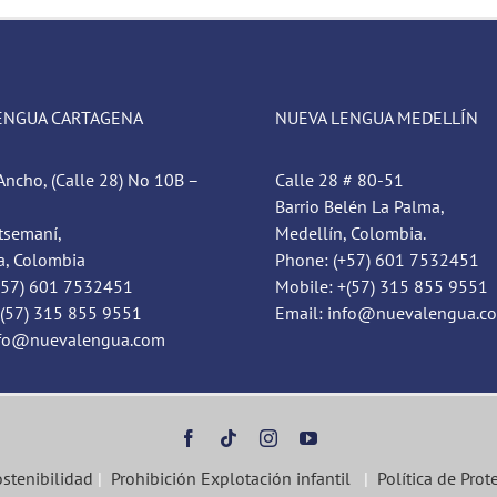
ENGUA CARTAGENA
NUEVA LENGUA MEDELLÍN
Ancho, (Calle 28) No 10B –
Calle 28 # 80-51
Barrio Belén La Palma,
tsemaní,
Medellín, Colombia.
a, Colombia
Phone: (+57) 601 7532451
+57) 601 7532451
Mobile: +(57) 315 855 9551
+(57) 315 855 9551
Email: info@nuevalengua.c
nfo@nuevalengua.com
ostenibilidad
|
Prohibición Explotación infantil
|
Política de Prot