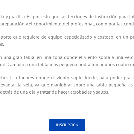
ia y
práctica.
Es por esto que
las lecciones de instrucciòn
para in
e
preparación y el conocimiento
del profesional
, como por
las cond
porte
que requiere
de equipo especializado y
costoso,
en un pr
es
.
n una
gran tabla
, en una zona
donde el viento sopla
a una vel
urf
.
Cambiar a
una tabla más pequeña
podrá tomar
unos cuatro m
ebes
ir a lugares
donde el viento sople
fuerte, para
poder práct
levantar la vela, ya que maniobrar
sobre una tabla
pequeña
es
 detrás de una ola
y tratar de hacer
acrobacias
y saltos
.
INSCRIPCIÓN