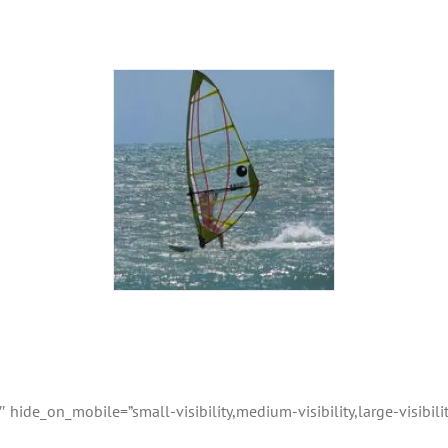
ide_on_mobile=”small-visibility,medium-visibility,large-visibility