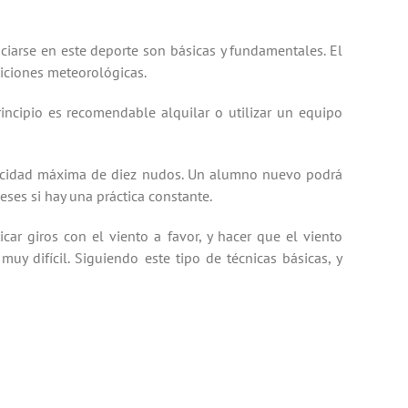
iciarse en
este deporte son
básicas y fundamentales.
El
iciones meteorológicas
.
incipio es
recomendable
alquilar o
utilizar un equipo
ocidad máxima
de diez nudos
. Un alumno nuevo podrá
eses si hay una
práctica
constante
.
icar
giros
con el viento
a
favor
, y hacer que
el
viento
 muy difícil.
Siguiendo
este tipo de
técnicas básicas
,
y