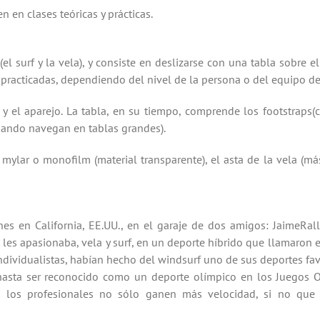
n en clases teóricas y prácticas.
(el surf
y la vela
), y
consiste en deslizarse con una tabla sobre e
practicadas, dependiendo del nivel de la persona o del equipo de
y el aparejo.
La tabla, en
su tiempo
,
comprende los
footstraps
(
c
uando navegan en
tablas grandes
).
mylar
o
monofilm
(material
transparente)
, el
asta de la vela
(más
enes en
California
, EE.UU.,
en el garaje
de dos amigos:
Jaime
Ral
les
apasionaba,
vela y surf,
en un deporte híbrido
que llamaron
e
ndividualistas
,
habían hecho del
windsurf
uno de
sus deportes fav
hasta
ser reconocido como
un deporte olímpico en
los Juegos 
ue
los profesionales
no sólo
ganen
más velocidad
, si no que