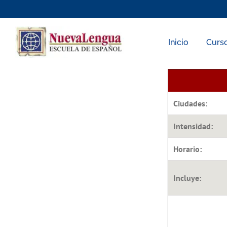
Skip
to
content
Inicio
Curs
Ciudades:
Intensidad:
Horario:
Incluye: