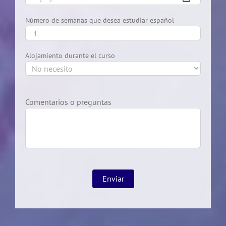
Número de semanas que desea estudiar español
Alojamiento durante el curso
Comentarios o preguntas
Deja
este
campo
en
blanco,
por